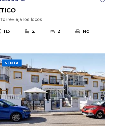
TICO
Torrevieja los locos
113
2
2
No
VENTA