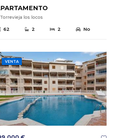
APARTAMENTO
Torrevieja los locos
62
2
2
No
VENTA
99.000 €