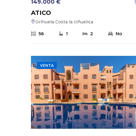
149.000 €
ATICO
Orihuela Costa la ciñuelica
56
1
2
No
VENTA