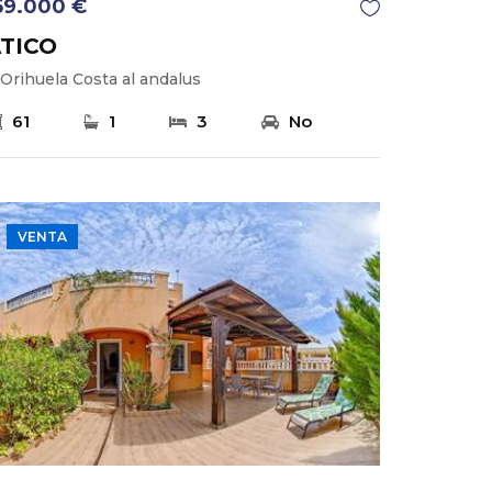
59.000 €
TICO
Orihuela Costa al andalus
61
1
3
No
VENTA