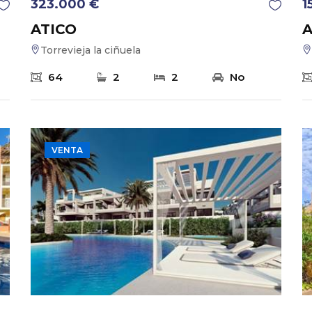
323.000 €
1
ATICO
A
Torrevieja la ciñuela
64
2
2
No
VENTA