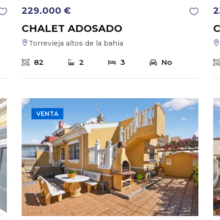
229.000 €
2
CHALET ADOSADO
Torrevieja altos de la bahia
82
2
3
No
VENTA