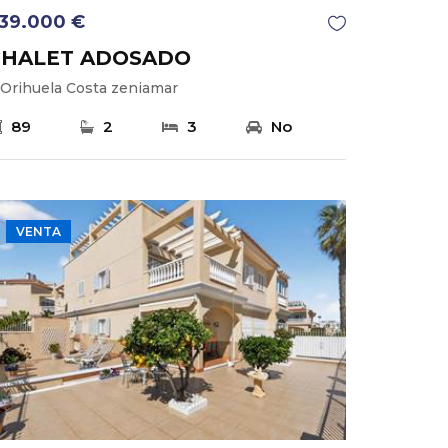
39.000 €
CHALET ADOSADO
Orihuela Costa zeniamar
89
2
3
No
VENTA