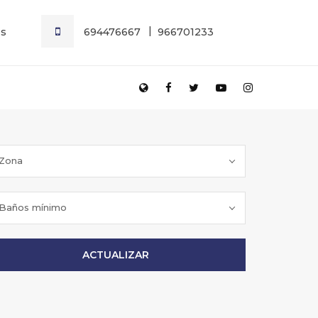
es
694476667
966701233
Zona
Baños mínimo