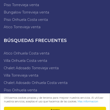
Piso Torrevieja venta
Bungalow Torrevieja venta
Piso Orihuela Costa venta
Atico Torrevieja venta
BÚSQUEDAS FRECUENTES
Atico Orihuela Costa venta
Villa Orihuela Costa venta
Chalet Adosado Torrevieja venta
Villa Torrevieja venta
Chalet Adosado Orihuela Costa venta
Piso Orihuela venta
Villa Benijofar venta
Utilizamos cookies propias y de terceros para mejorar nuestros servicios. Al utilizar
nuestros servicios, aceptas el uso que hacemos de las cookies.
Mas informacion
Apartamento Torrevieja venta
Aceptar