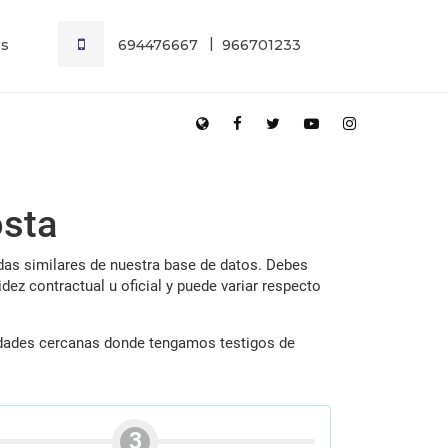
es
694476667
966701233