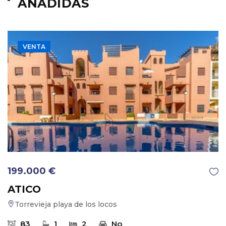
AÑADIDAS
VENTA
199.000 €
ATICO
Torrevieja playa de los locos
83
1
2
No