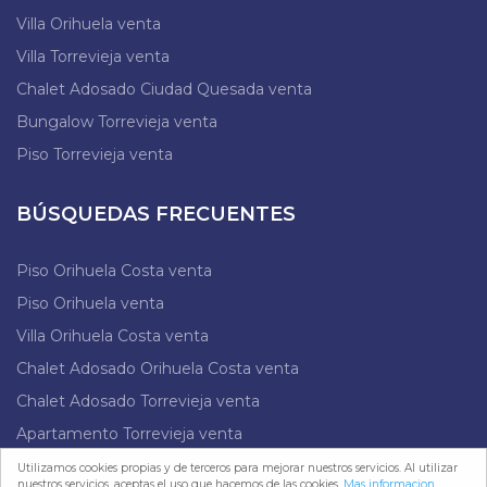
Villa Orihuela venta
Villa Torrevieja venta
Chalet Adosado Ciudad Quesada venta
Bungalow Torrevieja venta
Piso Torrevieja venta
BÚSQUEDAS FRECUENTES
Piso Orihuela Costa venta
Piso Orihuela venta
Villa Orihuela Costa venta
Chalet Adosado Orihuela Costa venta
Chalet Adosado Torrevieja venta
Apartamento Torrevieja venta
Atico Benijofar venta
Utilizamos cookies propias y de terceros para mejorar nuestros servicios. Al utilizar
nuestros servicios, aceptas el uso que hacemos de las cookies.
Mas informacion