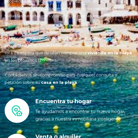
propiedad (Chalet, villa, apartamento, piso, ático, casa, finca,
local, garaje), que probablemente seremos capaces de cubrir
todas las necesidades y deseos de que las especificaciones
que pide.
Si Usted quiere vender su vivienda, necesitamos propiedades
en casi todas las localidades atractivas. Tenemos clientes en
lista de espera que desean comprar una
vivienda en la playa
en los próximos 12 meses.
Contáctenos sin compromiso para cualquier consulta o
petición sobre su
casa en la playa
.
Encuentra tu hogar
Te ayudamos a encontrar tu nuevo hogar,
gracias a nuestra inmobiliaria inteligente.
Venta o alquiler