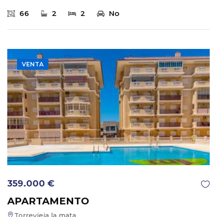
66
2
2
No
VENTA
359.000 €
APARTAMENTO
Torrevieja la mata