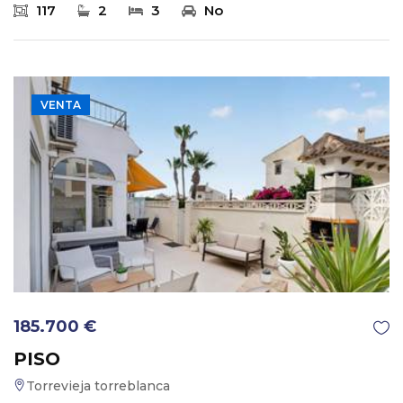
117
2
3
No
VENTA
185.700 €
PISO
Torrevieja torreblanca