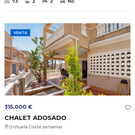
73
2
2
No
VENTA
315.000 €
CHALET ADOSADO
Orihuela Costa zeniamar