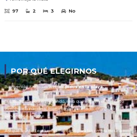
97
2
3
No
POR QUÉ ELEGIRNOS
Bienvenido a nuestra web de
pisos en la playa.
Si usted está aquí navegando, será que está en el mercado
inmobiliario nacional, bien como interesado, comprador,
vendedor o agente.
Así que si usted está en el mercado para la compra de una